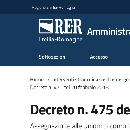
Vai al contenuto
Vai alla navigazione
Vai al footer
Regione Emilia-Romagna
Amministr
Sottosezioni
Accesso
Home
Interventi straordinari e di emerge
/
Decreto n. 475 del 20 febbraio 2018
Decreto n. 475 de
Assegnazione alle Unioni di comuni 