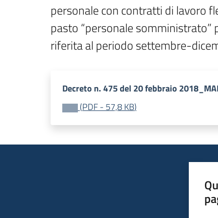
personale con contratti di lavoro fl
pasto “personale somministrato” per
riferita al periodo settembre-dic
Decreto n. 475 del 20 febbraio 2018_
(
PDF
-
57,8 KB
)
Qu
pa
Valut