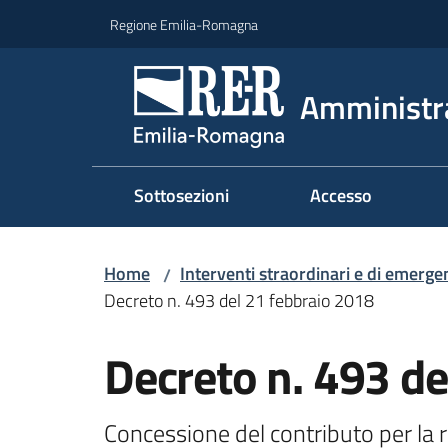
Vai al contenuto
Vai alla navigazione
Vai al footer
Regione Emilia-Romagna
Amministr
Sottosezioni
Accesso
Home
Interventi straordinari e di emerge
/
Decreto n. 493 del 21 febbraio 2018
Decreto n. 493 de
Concessione del contributo per la r