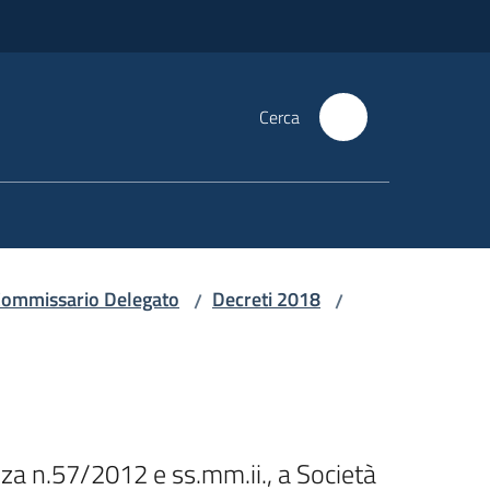
Cerca
i Commissario Delegato
Decreti 2018
/
/
za n.57/2012 e ss.mm.ii., a Società 