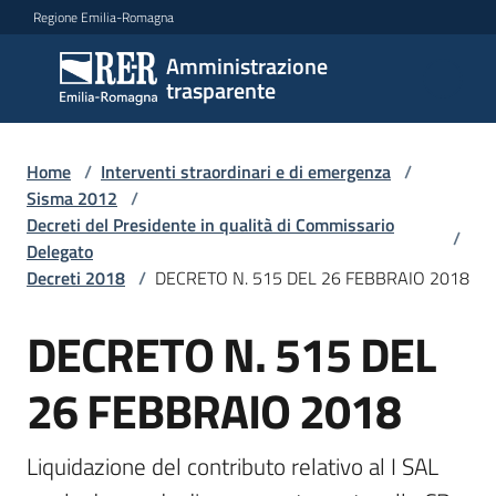
Vai al contenuto
Vai alla navigazione
Vai al footer
Regione Emilia-Romagna
Amministrazione
Amministrazione
trasparente
trasparente
Home
/
Interventi straordinari e di emergenza
/
Sottosezioni
Sisma 2012
/
Decreti del Presidente in qualità di Commissario
/
Delegato
Decreti 2018
/
DECRETO N. 515 DEL 26 FEBBRAIO 2018
Accesso
DECRETO N. 515 DEL
26 FEBBRAIO 2018
Liquidazione del contributo relativo al I SAL 