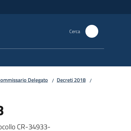
Cerca
i Commissario Delegato
Decreti 2018
/
/
8
tocollo CR-34933-
