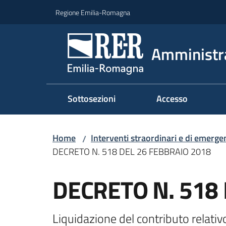
Vai al contenuto
Vai alla navigazione
Vai al footer
Regione Emilia-Romagna
Amministr
Sottosezioni
Accesso
Home
Interventi straordinari e di emerge
/
DECRETO N. 518 DEL 26 FEBBRAIO 2018
DECRETO N. 518
Liquidazione del contributo relat