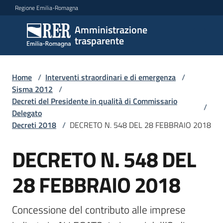
Vai al contenuto
Vai alla navigazione
Vai al footer
Regione Emilia-Romagna
Amministrazione
Amministrazione
trasparente
trasparente
Home
/
Interventi straordinari e di emergenza
/
Sottosezioni
Sisma 2012
/
Decreti del Presidente in qualità di Commissario
/
Delegato
Decreti 2018
/
DECRETO N. 548 DEL 28 FEBBRAIO 2018
Accesso
DECRETO N. 548 DEL
28 FEBBRAIO 2018
Concessione del contributo alle imprese 