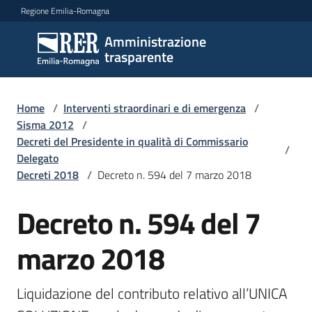
Vai al contenuto
Vai alla navigazione
Vai al footer
Regione Emilia-Romagna
Amministrazione
Amministrazione
trasparente
trasparente
Home
/
Interventi straordinari e di emergenza
/
Sottosezioni
Sisma 2012
/
Decreti del Presidente in qualità di Commissario
/
Delegato
Decreti 2018
/
Decreto n. 594 del 7 marzo 2018
Accesso
Decreto n. 594 del 7
marzo 2018
Liquidazione del contributo relativo all’UNICA 