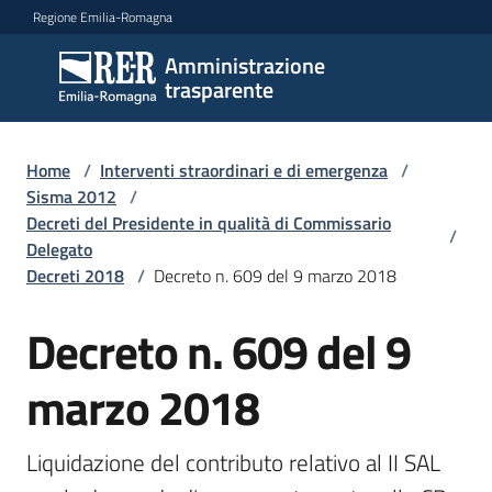
Vai al contenuto
Vai alla navigazione
Vai al footer
Regione Emilia-Romagna
Amministrazione
Amministrazione
trasparente
trasparente
Home
/
Interventi straordinari e di emergenza
/
Sottosezioni
Sisma 2012
/
Decreti del Presidente in qualità di Commissario
/
Delegato
Decreti 2018
/
Decreto n. 609 del 9 marzo 2018
Accesso
Decreto n. 609 del 9
marzo 2018
Liquidazione del contributo relativo al II SAL 