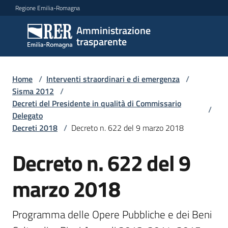
Vai al contenuto
Vai alla navigazione
Vai al footer
Regione Emilia-Romagna
Amministrazione
Amministrazione
trasparente
trasparente
Home
/
Interventi straordinari e di emergenza
/
Sottosezioni
Sisma 2012
/
Decreti del Presidente in qualità di Commissario
/
Delegato
Decreti 2018
/
Decreto n. 622 del 9 marzo 2018
Accesso
Decreto n. 622 del 9
marzo 2018
Programma delle Opere Pubbliche e dei Beni 