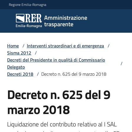
Vai al contenuto
Vai alla navigazione
Vai al footer
Regione Emilia-Romagna
Amministrazione
Amministrazione
trasparente
trasparente
Home
/
Interventi straordinari e di emergenza
/
Sottosezioni
Sisma 2012
/
Decreti del Presidente in qualità di Commissario
/
Delegato
Decreti 2018
/
Decreto n. 625 del 9 marzo 2018
Accesso
Decreto n. 625 del 9
marzo 2018
Liquidazione del contributo relativo al I SAL 