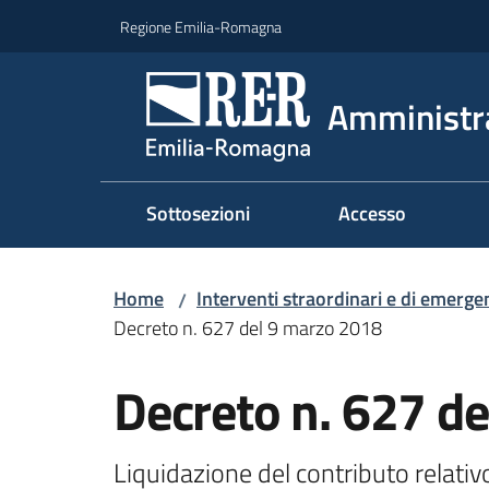
Vai al contenuto
Vai alla navigazione
Vai al footer
Regione Emilia-Romagna
Amministr
Sottosezioni
Accesso
Home
Interventi straordinari e di emerge
/
Decreto n. 627 del 9 marzo 2018
Decreto n. 627 d
Liquidazione del contributo relat