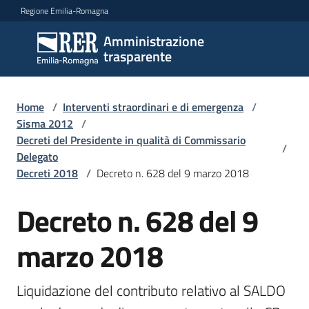
Vai al contenuto
Vai alla navigazione
Vai al footer
Regione Emilia-Romagna
Amministrazione
Amministrazione
trasparente
trasparente
Home
/
Interventi straordinari e di emergenza
/
Sottosezioni
Sisma 2012
/
Decreti del Presidente in qualità di Commissario
/
Delegato
Decreti 2018
/
Decreto n. 628 del 9 marzo 2018
Accesso
Decreto n. 628 del 9
marzo 2018
Liquidazione del contributo relativo al SALDO 