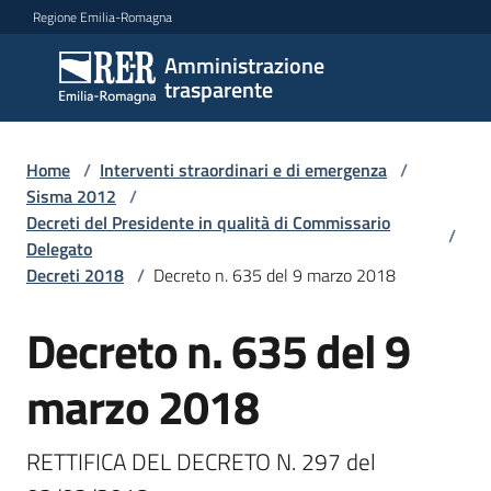
Vai al contenuto
Vai alla navigazione
Vai al footer
Regione Emilia-Romagna
Amministrazione
Amministrazione
trasparente
trasparente
Home
/
Interventi straordinari e di emergenza
/
Sottosezioni
Sisma 2012
/
Decreti del Presidente in qualità di Commissario
/
Delegato
Decreti 2018
/
Decreto n. 635 del 9 marzo 2018
Accesso
Decreto n. 635 del 9
marzo 2018
RETTIFICA DEL DECRETO N. 297 del 