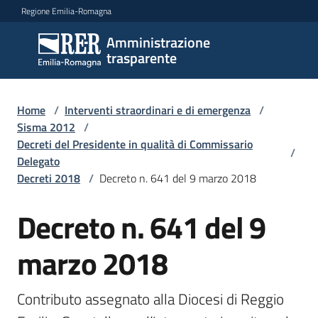
Vai al contenuto
Vai alla navigazione
Vai al footer
Regione Emilia-Romagna
Amministrazione
Amministrazione
trasparente
trasparente
Home
/
Interventi straordinari e di emergenza
/
Sottosezioni
Sisma 2012
/
Decreti del Presidente in qualità di Commissario
/
Delegato
Decreti 2018
/
Decreto n. 641 del 9 marzo 2018
Accesso
Decreto n. 641 del 9
marzo 2018
Contributo assegnato alla Diocesi di Reggio 