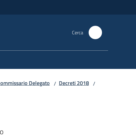
Cerca
i Commissario Delegato
Decreti 2018
/
/
o
