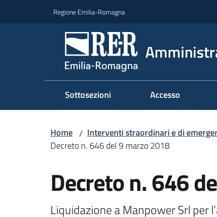
Vai al contenuto
Vai alla navigazione
Vai al footer
Regione Emilia-Romagna
Amministr
Sottosezioni
Accesso
Home
Interventi straordinari e di emerge
/
Decreto n. 646 del 9 marzo 2018
Decreto n. 646 d
Liquidazione a Manpower Srl per l’a