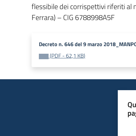
flessibile dei corrispettivi riferit
Ferrara) – CIG 6788998A5F
Decreto n. 646 del 9 marzo 2018_MAN
(
PDF
-
62,1 KB
)
Qu
pa
Valut