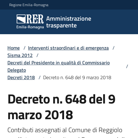
Vai al contenuto
Vai alla navigazione
Vai al footer
Regione Emilia-Romagna
Amministrazione
Amministrazione
trasparente
trasparente
Home
/
Interventi straordinari e di emergenza
/
Sottosezioni
Sisma 2012
/
Decreti del Presidente in qualità di Commissario
/
Delegato
Decreti 2018
/
Decreto n. 648 del 9 marzo 2018
Accesso
Decreto n. 648 del 9
marzo 2018
Contributi assegnati al Comune di Reggiolo 