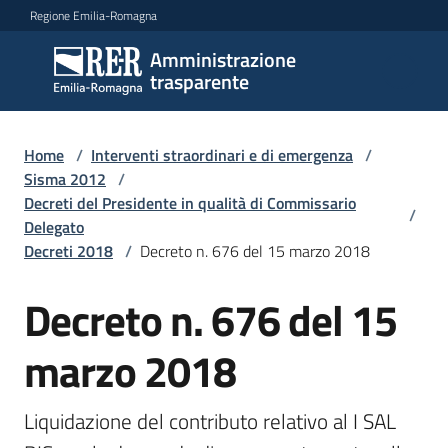
Vai al contenuto
Vai alla navigazione
Vai al footer
Regione Emilia-Romagna
Amministrazione
Amministrazione
trasparente
trasparente
Home
/
Interventi straordinari e di emergenza
/
Sottosezioni
Sisma 2012
/
Decreti del Presidente in qualità di Commissario
/
Delegato
Decreti 2018
/
Decreto n. 676 del 15 marzo 2018
Accesso
Decreto n. 676 del 15
marzo 2018
Liquidazione del contributo relativo al I SAL 