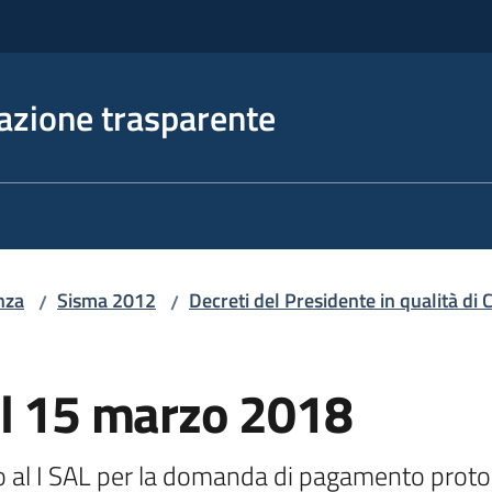
azione trasparente
nza
Sisma 2012
Decreti del Presidente in qualità d
/
/
el 15 marzo 2018
vo al I SAL per la domanda di pagamento prot