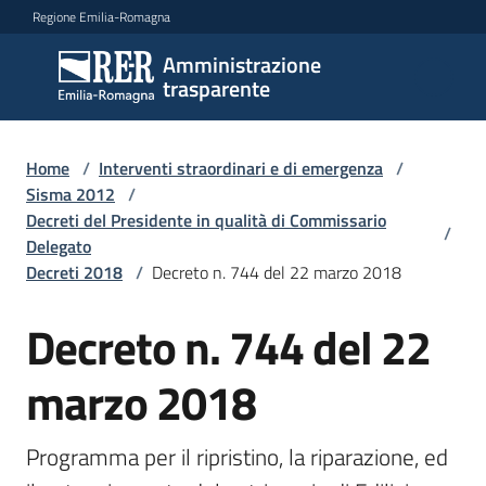
Vai al contenuto
Vai alla navigazione
Vai al footer
Regione Emilia-Romagna
Amministrazione
Amministrazione
trasparente
trasparente
Home
/
Interventi straordinari e di emergenza
/
Sottosezioni
Sisma 2012
/
Decreti del Presidente in qualità di Commissario
/
Delegato
Decreti 2018
/
Decreto n. 744 del 22 marzo 2018
Accesso
Decreto n. 744 del 22
marzo 2018
Programma per il ripristino, la riparazione, ed 