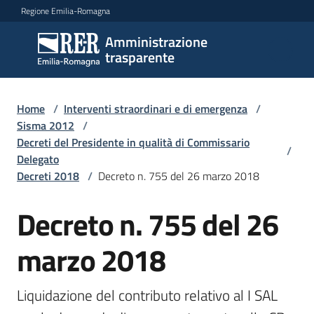
Vai al contenuto
Vai alla navigazione
Vai al footer
Regione Emilia-Romagna
Amministrazione
Amministrazione
trasparente
trasparente
Home
/
Interventi straordinari e di emergenza
/
Sottosezioni
Sisma 2012
/
Decreti del Presidente in qualità di Commissario
/
Delegato
Decreti 2018
/
Decreto n. 755 del 26 marzo 2018
Accesso
Decreto n. 755 del 26
marzo 2018
Liquidazione del contributo relativo al I SAL 