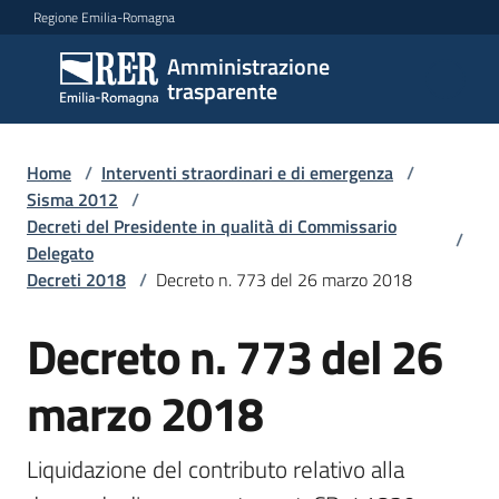
Vai al contenuto
Vai alla navigazione
Vai al footer
Regione Emilia-Romagna
Amministrazione
Amministrazione
trasparente
trasparente
Home
/
Interventi straordinari e di emergenza
/
Sottosezioni
Sisma 2012
/
Decreti del Presidente in qualità di Commissario
/
Delegato
Decreti 2018
/
Decreto n. 773 del 26 marzo 2018
Accesso
Decreto n. 773 del 26
marzo 2018
Liquidazione del contributo relativo alla 