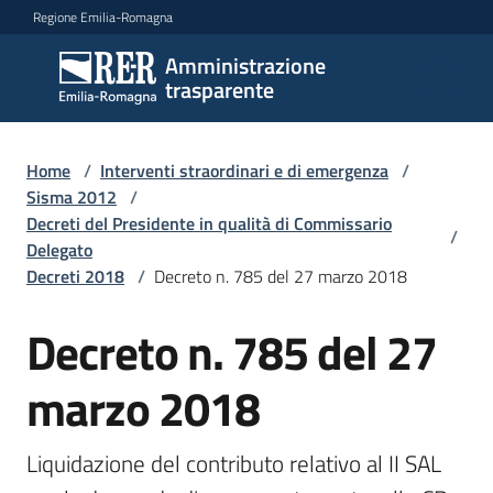
Vai al contenuto
Vai alla navigazione
Vai al footer
Regione Emilia-Romagna
Amministrazione
Amministrazione
trasparente
trasparente
Home
/
Interventi straordinari e di emergenza
/
Sottosezioni
Sisma 2012
/
Decreti del Presidente in qualità di Commissario
/
Delegato
Decreti 2018
/
Decreto n. 785 del 27 marzo 2018
Accesso
Decreto n. 785 del 27
marzo 2018
Liquidazione del contributo relativo al II SAL 