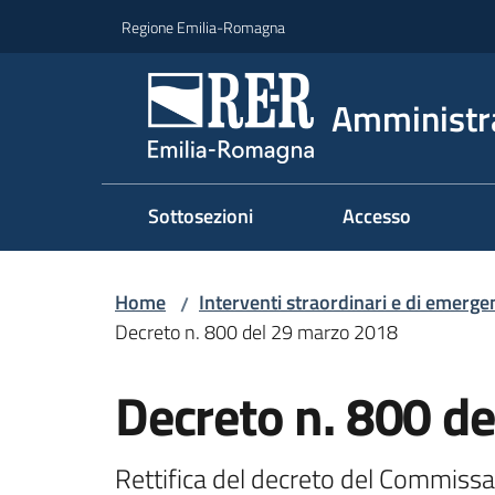
Vai al contenuto
Vai alla navigazione
Vai al footer
Regione Emilia-Romagna
Amministr
Sottosezioni
Accesso
Home
Interventi straordinari e di emerge
/
Decreto n. 800 del 29 marzo 2018
Decreto n. 800 d
Rettifica del decreto del Commiss