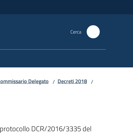
Cerca
i Commissario Delegato
Decreti 2018
/
/
a protocollo DCR/2016/3335 del 