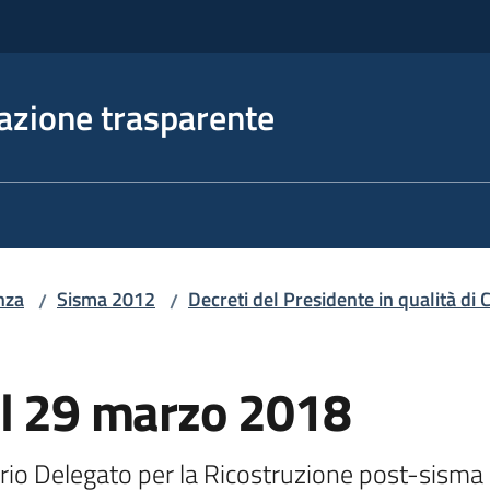
azione trasparente
nza
Sisma 2012
Decreti del Presidente in qualità d
/
/
el 29 marzo 2018
ario Delegato per la Ricostruzione post-sism