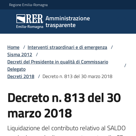
Vai al contenuto
Vai alla navigazione
Vai al footer
Regione Emilia-Romagna
Amministrazione
Amministrazione
trasparente
trasparente
Home
/
Interventi straordinari e di emergenza
/
Sottosezioni
Sisma 2012
/
Decreti del Presidente in qualità di Commissario
/
Delegato
Decreti 2018
/
Decreto n. 813 del 30 marzo 2018
Accesso
Decreto n. 813 del 30
marzo 2018
Liquidazione del contributo relativo al SALDO 