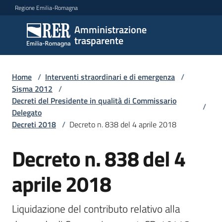
Vai al contenuto
Vai alla navigazione
Vai al footer
Regione Emilia-Romagna
Amministrazione
Amministrazione
trasparente
trasparente
Home
/
Interventi straordinari e di emergenza
/
Sottosezioni
Sisma 2012
/
Decreti del Presidente in qualità di Commissario
/
Delegato
Decreti 2018
/
Decreto n. 838 del 4 aprile 2018
Accesso
Decreto n. 838 del 4
aprile 2018
Liquidazione del contributo relativo alla 