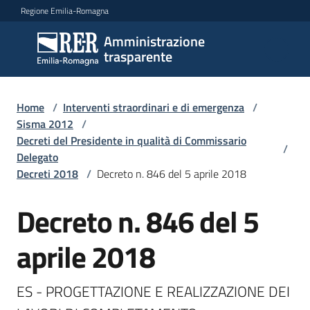
Vai al contenuto
Vai alla navigazione
Vai al footer
Regione Emilia-Romagna
Amministrazione
Amministrazione
trasparente
trasparente
Home
/
Interventi straordinari e di emergenza
/
Sottosezioni
Sisma 2012
/
Decreti del Presidente in qualità di Commissario
/
Delegato
Decreti 2018
/
Decreto n. 846 del 5 aprile 2018
Accesso
Decreto n. 846 del 5
aprile 2018
ES - PROGETTAZIONE E REALIZZAZIONE DEI 