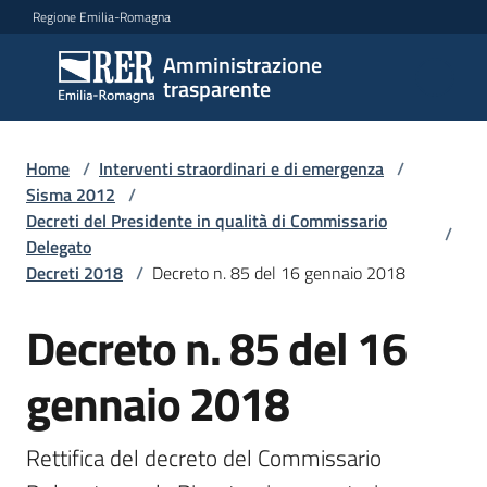
Vai al contenuto
Vai alla navigazione
Vai al footer
Regione Emilia-Romagna
Amministrazione
Amministrazione
trasparente
trasparente
Home
/
Interventi straordinari e di emergenza
/
Sottosezioni
Sisma 2012
/
Decreti del Presidente in qualità di Commissario
/
Delegato
Decreti 2018
/
Decreto n. 85 del 16 gennaio 2018
Accesso
Decreto n. 85 del 16
gennaio 2018
Rettifica del decreto del Commissario 