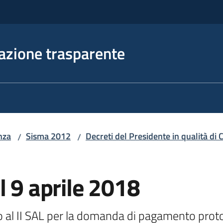
azione trasparente
nza
Sisma 2012
Decreti del Presidente in qualità d
/
/
l 9 aprile 2018
ivo al II SAL per la domanda di pagamento pro