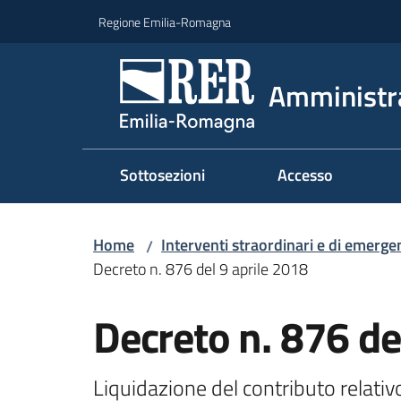
Vai al contenuto
Vai alla navigazione
Vai al footer
Regione Emilia-Romagna
Amministr
Sottosezioni
Accesso
Home
Interventi straordinari e di emerge
/
Decreto n. 876 del 9 aprile 2018
Decreto n. 876 de
Liquidazione del contributo relat