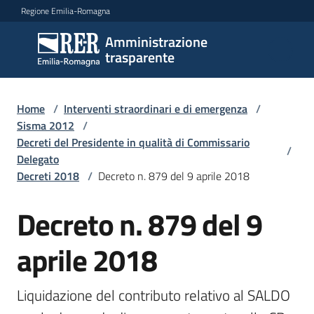
Vai al contenuto
Vai alla navigazione
Vai al footer
Regione Emilia-Romagna
Amministrazione
Amministrazione
trasparente
trasparente
Home
/
Interventi straordinari e di emergenza
/
Sottosezioni
Sisma 2012
/
Decreti del Presidente in qualità di Commissario
/
Delegato
Decreti 2018
/
Decreto n. 879 del 9 aprile 2018
Accesso
Decreto n. 879 del 9
aprile 2018
Liquidazione del contributo relativo al SALDO 