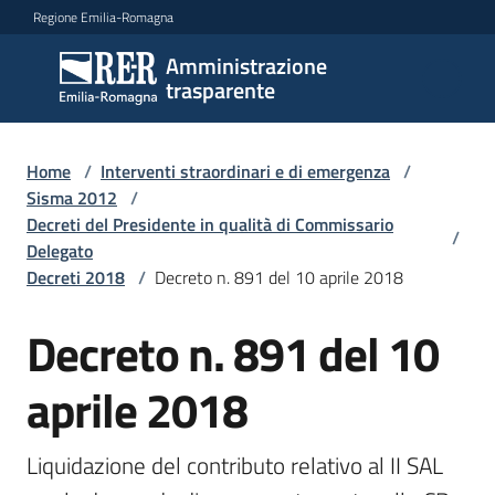
Vai al contenuto
Vai alla navigazione
Vai al footer
Regione Emilia-Romagna
Amministrazione
Amministrazione
trasparente
trasparente
Home
/
Interventi straordinari e di emergenza
/
Sottosezioni
Sisma 2012
/
Decreti del Presidente in qualità di Commissario
/
Delegato
Decreti 2018
/
Decreto n. 891 del 10 aprile 2018
Accesso
Decreto n. 891 del 10
aprile 2018
Liquidazione del contributo relativo al II SAL 