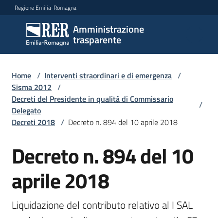
Vai al contenuto
Vai alla navigazione
Vai al footer
Regione Emilia-Romagna
Amministrazione
Amministrazione
trasparente
trasparente
Home
/
Interventi straordinari e di emergenza
/
Sottosezioni
Sisma 2012
/
Decreti del Presidente in qualità di Commissario
/
Delegato
Decreti 2018
/
Decreto n. 894 del 10 aprile 2018
Accesso
Decreto n. 894 del 10
aprile 2018
Liquidazione del contributo relativo al I SAL 