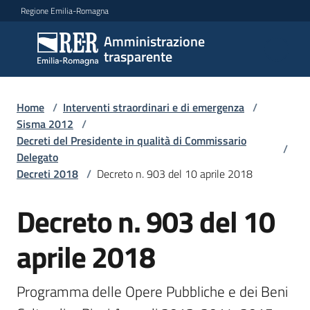
Vai al contenuto
Vai alla navigazione
Vai al footer
Regione Emilia-Romagna
Amministrazione
Amministrazione
trasparente
trasparente
Home
/
Interventi straordinari e di emergenza
/
Sottosezioni
Sisma 2012
/
Decreti del Presidente in qualità di Commissario
/
Delegato
Decreti 2018
/
Decreto n. 903 del 10 aprile 2018
Accesso
Decreto n. 903 del 10
aprile 2018
Programma delle Opere Pubbliche e dei Beni 