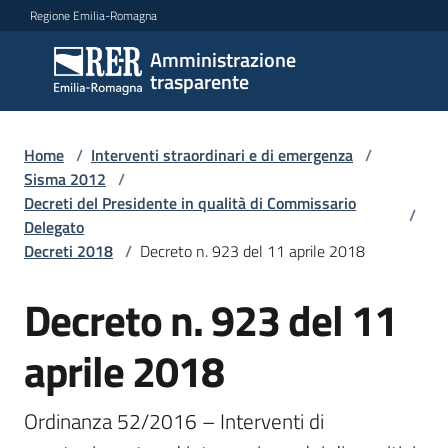
Vai al contenuto
Vai alla navigazione
Vai al footer
Regione Emilia-Romagna
Amministrazione
Amministrazione
trasparente
trasparente
Home
/
Interventi straordinari e di emergenza
/
Sottosezioni
Sisma 2012
/
Decreti del Presidente in qualità di Commissario
/
Delegato
Decreti 2018
/
Decreto n. 923 del 11 aprile 2018
Accesso
Decreto n. 923 del 11
aprile 2018
Ordinanza 52/2016 – Interventi di 