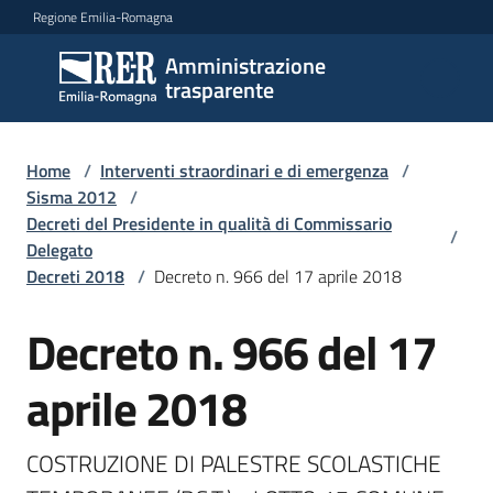
Vai al contenuto
Vai alla navigazione
Vai al footer
Regione Emilia-Romagna
Amministrazione
Amministrazione
trasparente
trasparente
Home
/
Interventi straordinari e di emergenza
/
Sottosezioni
Sisma 2012
/
Decreti del Presidente in qualità di Commissario
/
Delegato
Decreti 2018
/
Decreto n. 966 del 17 aprile 2018
Accesso
Decreto n. 966 del 17
aprile 2018
COSTRUZIONE DI PALESTRE SCOLASTICHE 