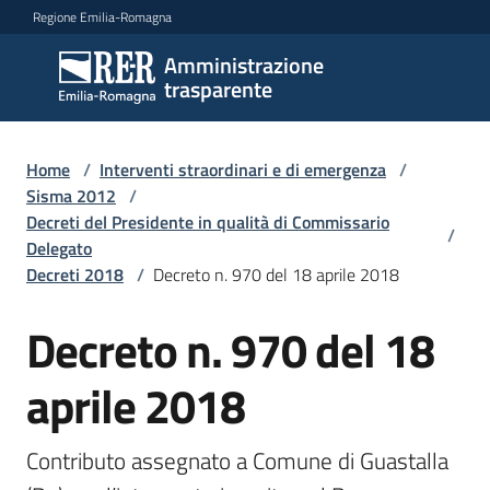
Vai al contenuto
Vai alla navigazione
Vai al footer
Regione Emilia-Romagna
Amministrazione
Amministrazione
trasparente
trasparente
Home
/
Interventi straordinari e di emergenza
/
Sottosezioni
Sisma 2012
/
Decreti del Presidente in qualità di Commissario
/
Delegato
Decreti 2018
/
Decreto n. 970 del 18 aprile 2018
Accesso
Decreto n. 970 del 18
aprile 2018
Contributo assegnato a Comune di Guastalla 