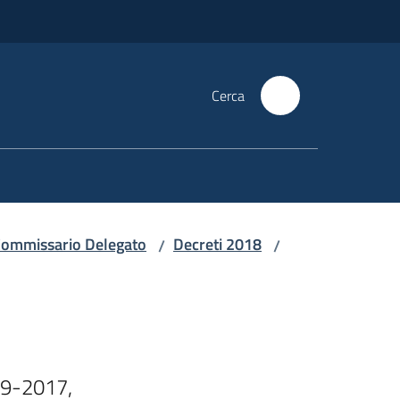
Cerca
i Commissario Delegato
Decreti 2018
/
/
9-2017,
