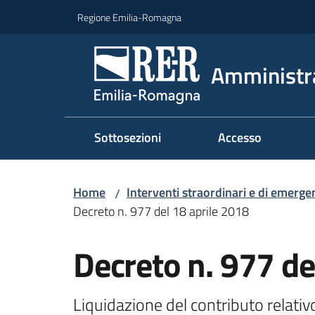
Vai al contenuto
Vai alla navigazione
Vai al footer
Regione Emilia-Romagna
Amministr
Sottosezioni
Accesso
Home
Interventi straordinari e di emerge
/
Decreto n. 977 del 18 aprile 2018
Decreto n. 977 de
Liquidazione del contributo relat