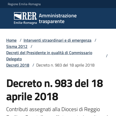
Vai al contenuto
Vai alla navigazione
Vai al footer
Regione Emilia-Romagna
Amministrazione
Amministrazione
trasparente
trasparente
Home
/
Interventi straordinari e di emergenza
/
Sottosezioni
Sisma 2012
/
Decreti del Presidente in qualità di Commissario
/
Delegato
Decreti 2018
/
Decreto n. 983 del 18 aprile 2018
Accesso
Decreto n. 983 del 18
aprile 2018
Contributi assegnati alla Diocesi di Reggio 