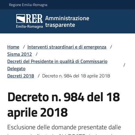
Vai al contenuto
Vai alla navigazione
Vai al footer
Regione Emilia-Romagna
Amministrazione
Amministrazione
trasparente
trasparente
Home
/
Interventi straordinari e di emergenza
/
Sottosezioni
Sisma 2012
/
Decreti del Presidente in qualità di Commissario
/
Delegato
Decreti 2018
/
Decreto n. 984 del 18 aprile 2018
Accesso
Decreto n. 984 del 18
aprile 2018
Esclusione delle domande presentate dalle 