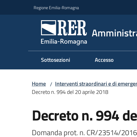
Vai al contenuto
Vai alla navigazione
Vai al footer
Regione Emilia-Romagna
Amministr
Sottosezioni
Accesso
Home
Interventi straordinari e di emerge
/
Decreto n. 994 del 20 aprile 2018
Decreto n. 994 de
Domanda prot. n. CR/23514/2016 de