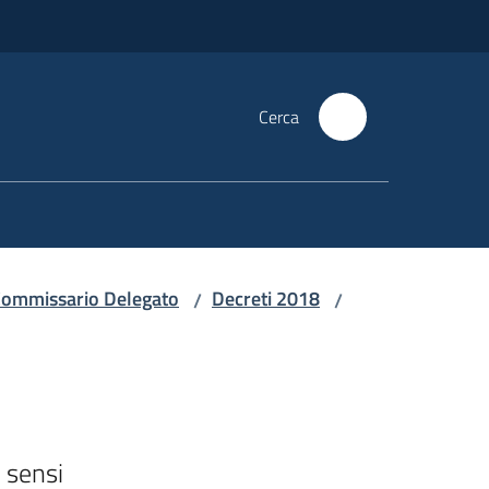
Cerca
i Commissario Delegato
Decreti 2018
/
/
sensi
