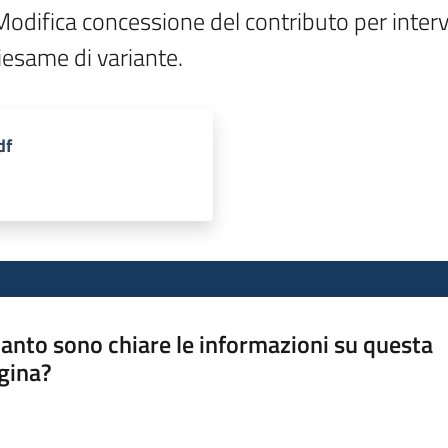
ifica concessione del contributo per interven
riesame di variante.
df
anto sono chiare le informazioni su questa
gina?
a da 1 a 5 stelle