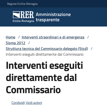
Vai al contenuto
Vai alla navigazione
Vai al footer
Regione Emilia-Romagna
Amministrazione
Amministrazione
trasparente
trasparente
Home
/
Interventi straordinari e di emergenza
/
Sottosezioni
Sisma 2012
/
Struttura tecnica del Commissario delegato (Stcd)
/
Interventi eseguiti direttamente dal Commissario
Interventi eseguiti
Accesso
direttamente dal
Commissario
Condividi
Vedi azioni