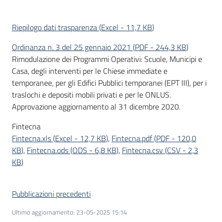
Riepilogo dati trasparenza
(
Excel
-
11,7 KB
)
Ordinanza n. 3 del 25 gennaio 2021
(
PDF
-
244,3 KB
)
Rimodulazione dei Programmi Operativi: Scuole, Municipi e
Casa, degli interventi per le Chiese immediate e
temporanee, per gli Edifici Pubblici temporanei (EPT III), per i
traslochi e depositi mobili privati e per le ONLUS.
Approvazione aggiornamento al 31 dicembre 2020.
Fintecna
Fintecna.xls
(
Excel
-
12,7 KB
)
,
Fintecna.pdf
(
PDF
-
120,0
KB
)
,
Fintecna.ods
(
ODS
-
6,8 KB
)
,
Fintecna.csv
(
CSV
-
2,3
KB
)
Pubblicazioni precedenti
Ultimo aggiornamento
:
23-05-2025 15:14