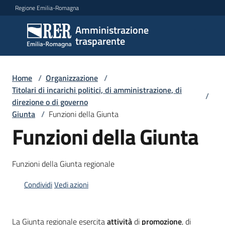
Vai al contenuto
Vai alla navigazione
Vai al footer
Regione Emilia-Romagna
Amministrazione
Amministrazione
trasparente
trasparente
Home
/
Organizzazione
/
Sottosezioni
Titolari di incarichi politici, di amministrazione, di
/
direzione o di governo
Giunta
/
Funzioni della Giunta
Funzioni della Giunta
Accesso
Funzioni della Giunta regionale
Condividi
Vedi azioni
La Giunta regionale esercita
attività
di
promozione
, di