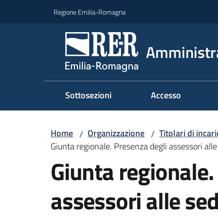
Vai al contenuto
Vai alla navigazione
Vai al footer
Regione Emilia-Romagna
Amministr
Sottosezioni
Accesso
Home
Organizzazione
Titolari di incar
/
/
Giunta regionale. Presenza degli assessori al
Giunta regionale.
assessori alle sed