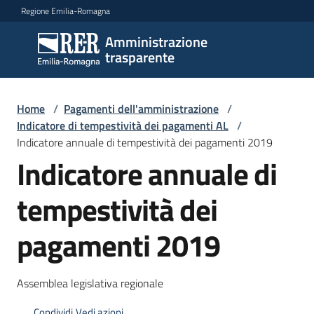
Vai al contenuto
Vai alla navigazione
Vai al footer
Regione Emilia-Romagna
Amministrazione
Amministrazione
trasparente
trasparente
Home
/
Pagamenti dell'amministrazione
/
Sottosezioni
Indicatore di tempestività dei pagamenti AL
/
Indicatore annuale di tempestività dei pagamenti 2019
Indicatore annuale di
Accesso
tempestività dei
pagamenti 2019
Assemblea legislativa regionale
Condividi
Vedi azioni