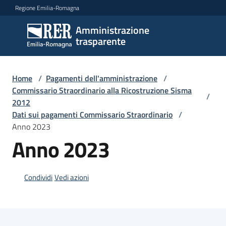
Vai al contenuto
Vai alla navigazione
Vai al footer
Regione Emilia-Romagna
Amministrazione
Amministrazione
trasparente
trasparente
Home
/
Pagamenti dell'amministrazione
/
Sottosezioni
Commissario Straordinario alla Ricostruzione Sisma
/
2012
Dati sui pagamenti Commissario Straordinario
/
Anno 2023
Accesso
Anno 2023
Condividi
Vedi azioni