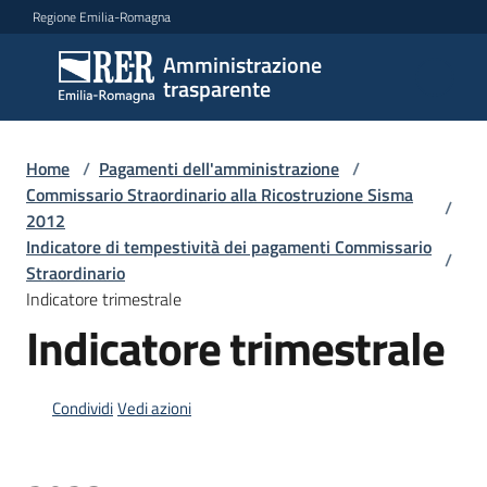
Vai al contenuto
Vai alla navigazione
Vai al footer
Regione Emilia-Romagna
Amministrazione
Amministrazione
trasparente
trasparente
Home
/
Pagamenti dell'amministrazione
/
Sottosezioni
Commissario Straordinario alla Ricostruzione Sisma
/
2012
Indicatore di tempestività dei pagamenti Commissario
/
Straordinario
Accesso
Indicatore trimestrale
Indicatore trimestrale
Condividi
Vedi azioni