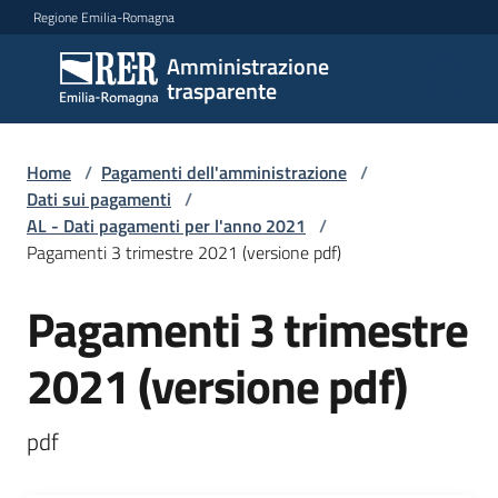
Vai al contenuto
Vai alla navigazione
Vai al footer
Regione Emilia-Romagna
Amministrazione
Amministrazione
trasparente
trasparente
Home
/
Pagamenti dell'amministrazione
/
Sottosezioni
Dati sui pagamenti
/
AL - Dati pagamenti per l'anno 2021
/
Pagamenti 3 trimestre 2021 (versione pdf)
Accesso
Pagamenti 3 trimestre
2021 (versione pdf)
pdf