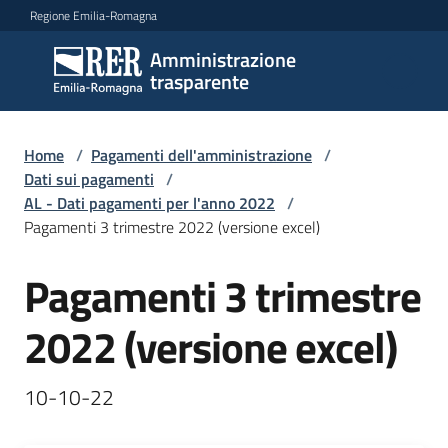
Vai al contenuto
Vai alla navigazione
Vai al footer
Regione Emilia-Romagna
Amministrazione
Amministrazione
trasparente
trasparente
Home
/
Pagamenti dell'amministrazione
/
Sottosezioni
Dati sui pagamenti
/
AL - Dati pagamenti per l'anno 2022
/
Pagamenti 3 trimestre 2022 (versione excel)
Accesso
Pagamenti 3 trimestre
2022 (versione excel)
10-10-22