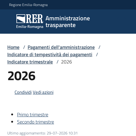
Vai al contenuto
Vai alla navigazione
Vai al footer
Regione Emilia-Romagna
Amministrazione
Amministrazione
trasparente
trasparente
Home
/
Pagamenti dell'amministrazione
/
Sottosezioni
Indicatore di tempestività dei pagamenti
/
Indicatore trimestrale
/
2026
2026
Accesso
Condividi
Vedi azioni
Primo trimestre
Secondo trimestre
Ultimo aggiornamento
:
29-07-2026 10:31