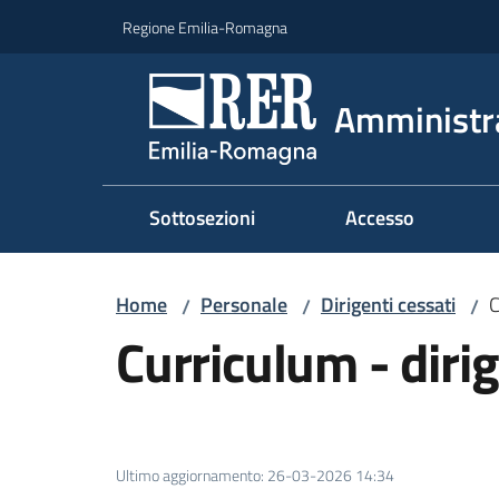
Vai al contenuto
Vai alla navigazione
Vai al footer
Regione Emilia-Romagna
Amministr
Sottosezioni
Accesso
Home
Personale
Dirigenti cessati
C
/
/
/
Curriculum - dirig
Ultimo aggiornamento
:
26-03-2026 14:34