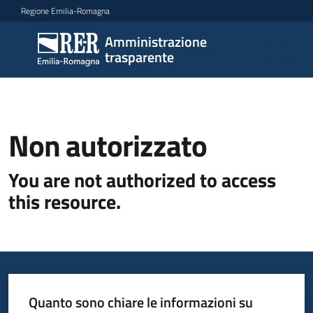
Vai al contenuto
Vai alla navigazione
Vai al footer
Regione Emilia-Romagna
Amministrazione
Amministrazione
trasparente
trasparente
Sottosezioni
Non autorizzato
You are not authorized to access
Accesso
this resource.
Quanto sono chiare le informazioni su