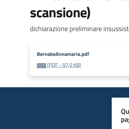
scansione)
dichiarazione preliminare insussiste
BernabeAnnamaria.pdf
(
PDF
-
97,0 KB
)
Qu
pa