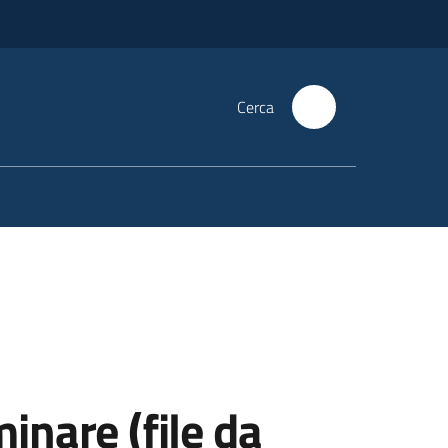
Cerca
inare (file da