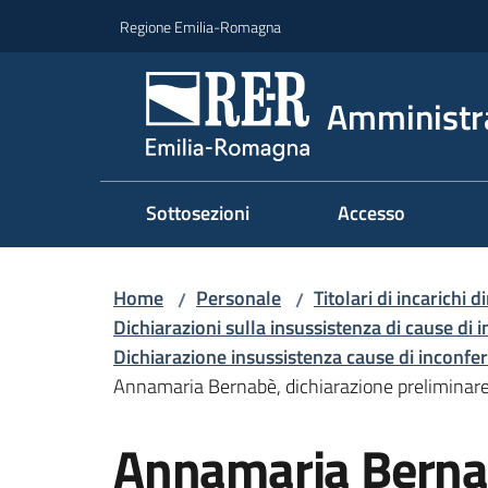
Vai al contenuto
Vai alla navigazione
Vai al footer
Regione Emilia-Romagna
Amministr
Sottosezioni
Accesso
Home
Personale
Titolari di incarichi d
/
/
Dichiarazioni sulla insussistenza di cause di i
Dichiarazione insussistenza cause di inconferib
Annamaria Bernabè, dichiarazione preliminare 
Annamaria Bernabè